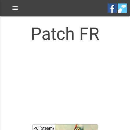
menu
Patch FR
PC (Steam)